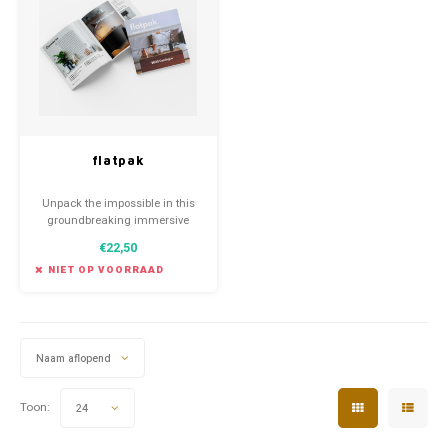
Favorieten van Siebe
Hitster
Call o
flatpak
Unpack the impossible in this
groundbreaking immersive
puzzle book.
€22,50
NIET OP VOORRAAD
Naam aflopend
Toon:
24