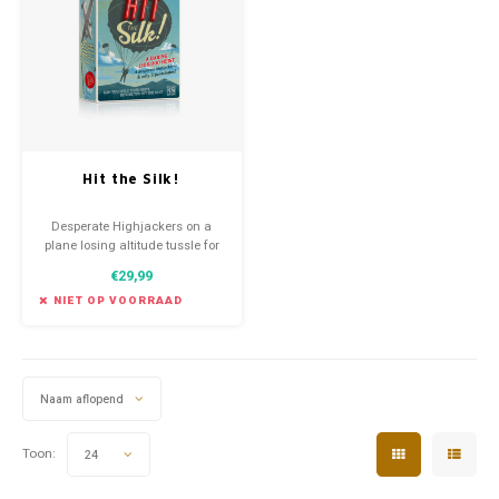
Favorieten van Siebe
Hitster
Call o
Hit the Silk!
Desperate Highjackers on a
plane losing altitude tussle for
the last parachutes in this
€29,99
game of suspense and
treachery. Can you hold your
NIET OP VOORRAAD
nerve?
Naam aflopend
Toon:
24