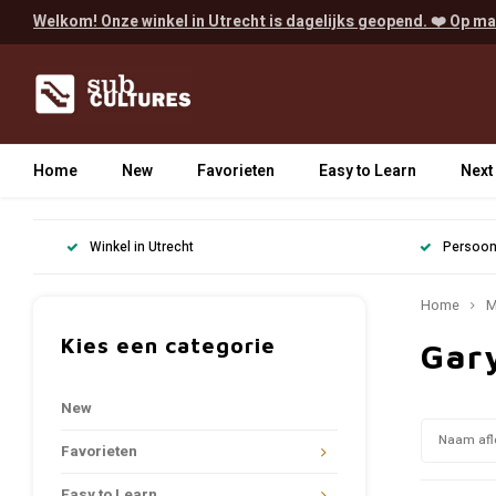
Welkom! Onze winkel in Utrecht is dagelijks geopend. ❤️ Op ma
Home
New
Favorieten
Easy to Learn
Next
Winkel in Utrecht
Persoonl
Home
M
Kies een categorie
Gar
New
Naam afl
Favorieten
Easy to Learn