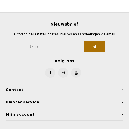
Favorieten van Siebe
Hitster
Call o
Nieuwsbrief
Ontvang de laatste updates, nieuws en aanbiedingen via email
Volg ons
Contact
Klantenservice
Mijn account