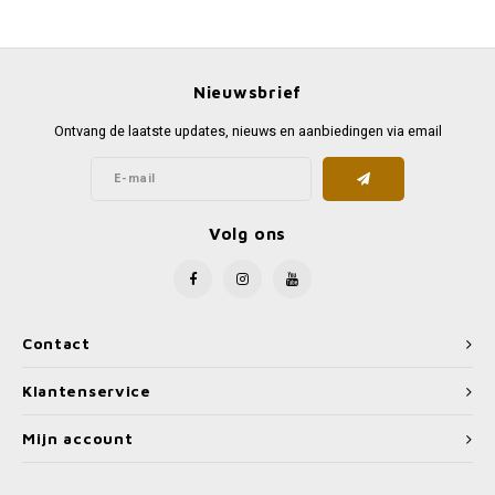
Favorieten van Siebe
Hitster
Call o
Nieuwsbrief
Ontvang de laatste updates, nieuws en aanbiedingen via email
Volg ons
Contact
Klantenservice
Mijn account