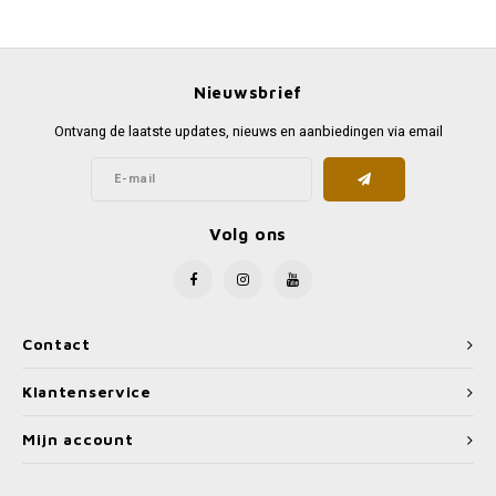
Favorieten van Siebe
Hitster
Call o
Nieuwsbrief
Ontvang de laatste updates, nieuws en aanbiedingen via email
Volg ons
Contact
Klantenservice
Mijn account