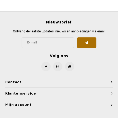
Favorieten van Siebe
Hitster
Call o
Nieuwsbrief
Ontvang de laatste updates, nieuws en aanbiedingen via email
Volg ons
Contact
Klantenservice
Mijn account