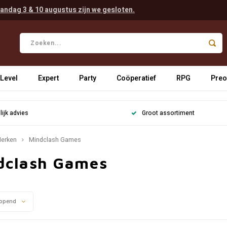
andag 3 & 10 augustus zijn we gesloten.
 Level
Expert
Party
Coöperatief
RPG
Preo
ijk advies
Groot assortiment
erken
Mindclash Games
dclash Games
opend