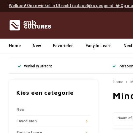
Welkom! Onze winkel in Utrecht is dagelijks geopend. ❤️ Op ma
Home
New
Favorieten
Easy to Learn
Next
Winkel in Utrecht
Persoonl
Home
M
Kies een categorie
Min
New
Naam afl
Favorieten
Easy to Learn