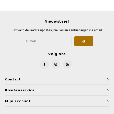
Favorieten van Siebe
Hitster
Call o
Nieuwsbrief
Ontvang de laatste updates, nieuws en aanbiedingen via email
Volg ons
Contact
Klantenservice
Mijn account