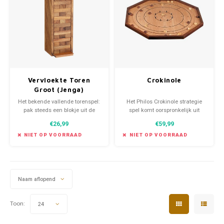
Favorieten van Siebe
Hitster
Call o
Vervloekte Toren
Crokinole
Groot (Jenga)
Het bekende vallende torenspel:
Het Philos Crokinole strategie
pak steeds een blokje uit de
spel komt oorspronkelijk uit
toren, maar pas op dat hij niet
Canada en is bedoeld voor twee
€26,99
€59,99
omvalt!
tot vier spelers. U kunt het spel
Crokinole vergelijken met
NIET OP VOORRAAD
NIET OP VOORRAAD
Sjoelen, Curling of Carrom.
Hoewel Crokinole eenvoudige
regels heeft vergt het spel
technische en tactis
Naam aflopend
Toon:
24