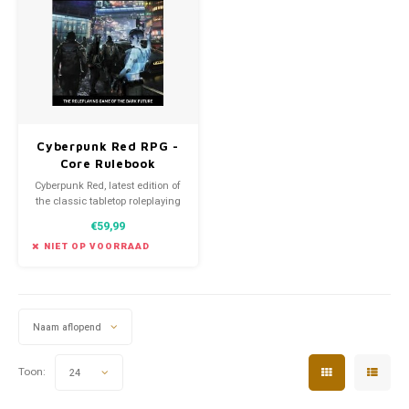
Favorieten van Siebe
Hitster
Call o
Cyberpunk Red RPG -
Core Rulebook
Cyberpunk Red, latest edition of
the classic tabletop roleplaying
game of the Dark Future with
€59,99
everything you need to explore
the post-war world Time of the
NIET OP VOORRAAD
Red.
Naam aflopend
Toon:
24