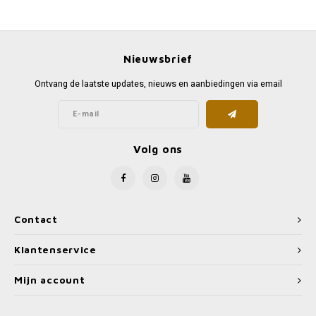
Favorieten van Siebe
Hitster
Call o
Nieuwsbrief
Ontvang de laatste updates, nieuws en aanbiedingen via email
Volg ons
Contact
Klantenservice
Mijn account