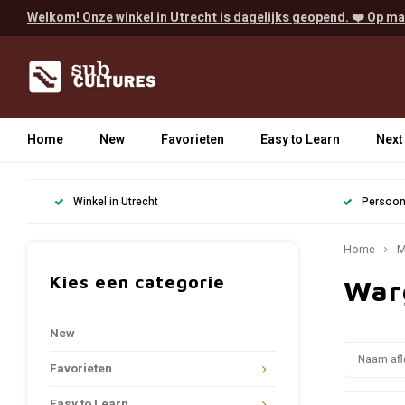
Welkom! Onze winkel in Utrecht is dagelijks geopend. ❤️ Op ma
Home
New
Favorieten
Easy to Learn
Next
Winkel in Utrecht
Persoonl
Home
M
Kies een categorie
War
New
Naam afl
Favorieten
Easy to Learn