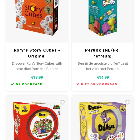
Favorieten van Siebe
Hitster
Call o
Rory's Story Cubes -
Perudo (NL/FR,
Original
refresh)
Discover Rory’s Story Cubes with
Ben jij de grootste bluffer? Laat
nine dice from the Classic
het zien met Perudo!
edition. Throw the dice, nine
€13,99
€14,99
symbols appear. Use them to tell
your story!
OP VOORRAAD
NIET OP VOORRAAD