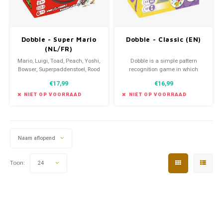
Dobble - Super Mario
Dobble - Classic (EN)
(NL/FR)
Mario, Luigi, Toad, Peach, Yoshi,
Dobble is a simple pattern
Bowser, Superpaddenstoel, Rood
recognition game in which
schild... Vind de iconische
players try to find an image
€17,99
€16,99
karakters en voorwerpen uit de
shown on two cards.
beroemde Super Mario game op
NIET OP VOORRAAD
NIET OP VOORRAAD
55 geïllustreerde kaarten.
Naam aflopend
Toon:
24