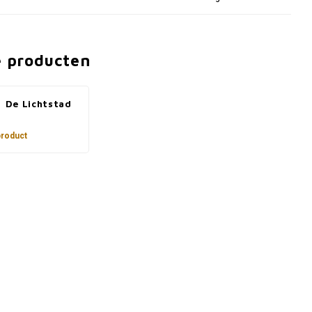
e producten
: De Lichtstad
product