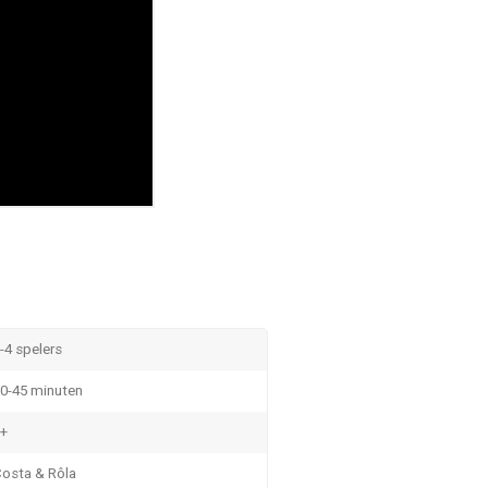
-4 spelers
0-45 minuten
+
osta & Rôla