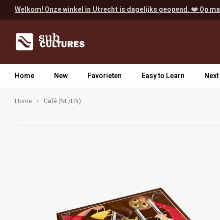
Welkom! Onze winkel in Utrecht is dagelijks geopend. ❤️ Op ma
Home
New
Favorieten
Easy to Learn
Next
Home
Café (NL/EN)