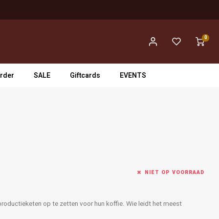
0
rder
SALE
Giftcards
EVENTS
NIET OP VOORRAAD
productieketen op te zetten voor hun koffie. Wie leidt het meest