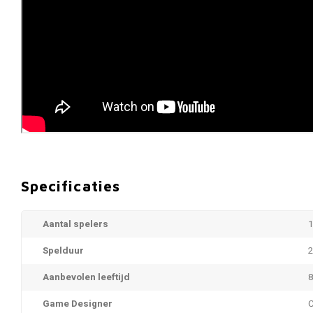
Specificaties
Aantal spelers
1
Spelduur
2
Aanbevolen leeftijd
8
Game Designer
C