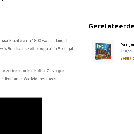
Gerelateerd
aar Brazilië en in 1800 was dit land al
Parijs
 is Braziliaans koffie populair in Portugal
€18,99
Bekijk 
 te zetten voor hun koffie. Ze volgen
de distributie. Wie leidt het meest