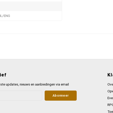
NL/ENG
ief
Kl
ste updates, nieuws en aanbiedingen via email
Ove
Ope
Abonneer
Eve
RPG
Toe