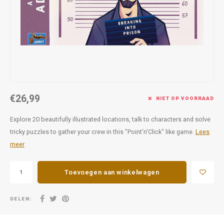
Favorieten van Siebe
Hitster
Call o
€26,99
NIET OP VOORRAAD
Explore 20 beautifully illustrated locations, talk to characters and solve
tricky puzzles to gather your crew in this "Point'n'Click" like game.
Lees
meer
Toevoegen aan winkelwagen
DELEN: