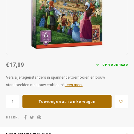
Favorieten van Siebe
Hitster
Call o
€17,99
OP VOORRAAD
Versla je tegenstanders in spannende toernooien en bouw
standbeelden met jouw embleem!
Lees meer
Toevoegen aan winkelwagen
DELEN: