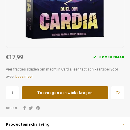
Favorieten van Siebe
Hitster
Call o
€17,99
OP VOORRAAD
Vier fracties strijden om macht in Cardia, een tactisch kaartspel voor
twee.
Lees meer
Toevoegen aan winkelwagen
DELEN:
Productomschrijving