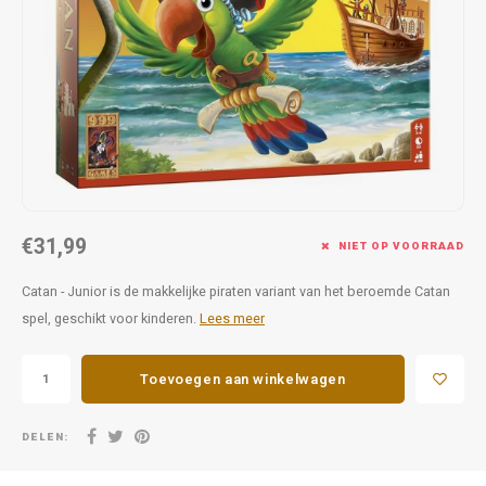
Favorieten van Siebe
Hitster
Call o
€31,99
NIET OP VOORRAAD
Catan - Junior is de makkelijke piraten variant van het beroemde Catan
spel, geschikt voor kinderen.
Lees meer
Toevoegen aan winkelwagen
DELEN: