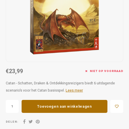
Favorieten van Siebe
Hitster
Call o
€23,99
NIET OP VOORRAAD
Catan - Schatten, Draken & Ontdekkingsreizigers biedt 6 uitdagende
scenario’s voor het Catan basisspel.
Lees meer
Toevoegen aan winkelwagen
DELEN: