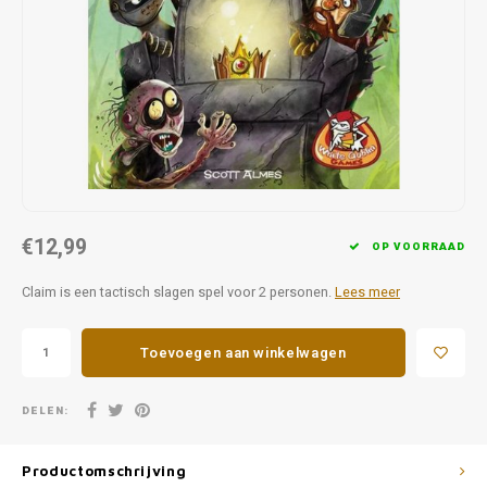
Favorieten van Siebe
Hitster
Call o
€12,99
OP VOORRAAD
Claim is een tactisch slagen spel voor 2 personen.
Lees meer
Toevoegen aan winkelwagen
DELEN:
Productomschrijving