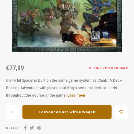
Favorieten van Siebe
Hitster
Call o
€77,99
NIET OP VOORRAAD
Clank! In! Space! is built on the same game system as Clank!: A Deck-
Building Adventure, with players building a personal deck of cards
throughout the course of the game.
Lees meer
Toevoegen aan winkelwagen
DELEN: