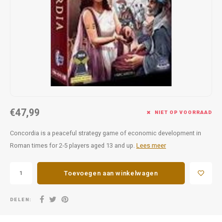
Favorieten van Siebe
Hitster
Call o
€47,99
NIET OP VOORRAAD
Concordia is a peaceful strategy game of economic development in
Roman times for 2-5 players aged 13 and up.
Lees meer
Toevoegen aan winkelwagen
DELEN: