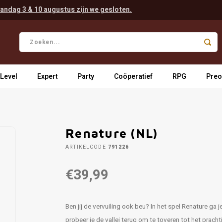
andag 3 & 10 augustus zijn we gesloten.
 Level
Expert
Party
Coöperatief
RPG
Preo
Renature (NL)
ARTIKELCODE
791226
€39,99
Ben jij de vervuiling ook beu? In het spel Renature ga j
probeer je de vallei terug om te toveren tot het prach