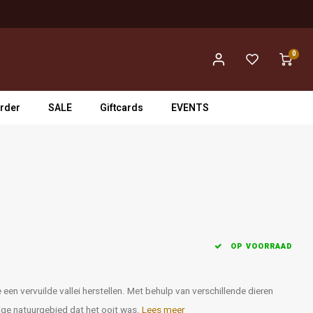
0
rder
SALE
Giftcards
EVENTS
OP VOORRAAD
e een vervuilde vallei herstellen. Met behulp van verschillende dieren
tige natuurgebied dat het ooit was.
Lees meer