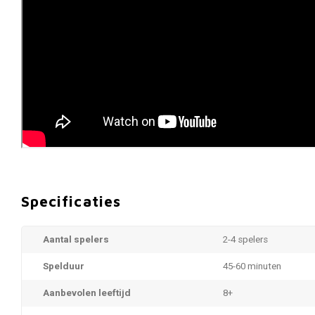
Specificaties
Aantal spelers
2-4 spelers
Spelduur
45-60 minuten
Aanbevolen leeftijd
8+