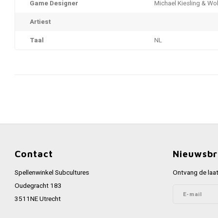
Game Designer
Michael Kiesling & Wo
Artiest
Taal
NL
Contact
Nieuwsbr
Spellenwinkel Subcultures
Ontvang de laat
Oudegracht 183
3511NE Utrecht