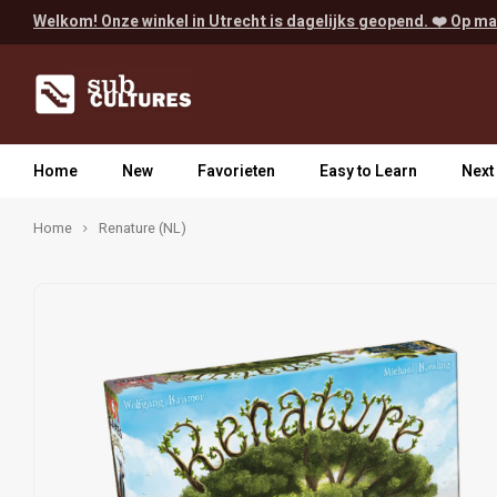
Welkom! Onze winkel in Utrecht is dagelijks geopend. ❤️ Op ma
Home
New
Favorieten
Easy to Learn
Next
Home
Renature (NL)