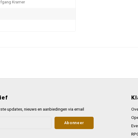
lfgang Kramer
ief
Kl
ste updates, nieuws en aanbiedingen via email
Ove
Ope
Abonneer
Eve
RPG