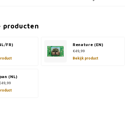
e producten
NL/FR)
Renature (EN)
€49,99
product
Bekijk product
pan (NL)
€49,99
product