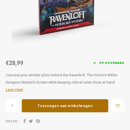
Favorieten van Siebe
Hitster
Call o
€28,99
OP VOORRAAD
Conceal your sinister plots behind the Ravenloft: The Horrors Within
Dungeon Master’s Screen while keeping critical rules close at hand.
Lees meer
Toevoegen aan winkelwagen
DELEN: