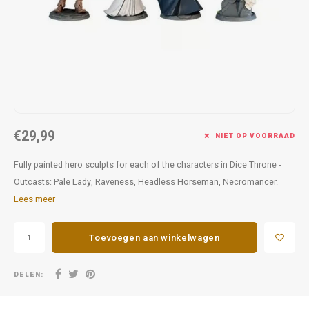
Favorieten van Siebe
Hitster
Call o
€29,99
NIET OP VOORRAAD
Fully painted hero sculpts for each of the characters in Dice Throne -
Outcasts: Pale Lady, Raveness, Headless Horseman, Necromancer.
Lees meer
Toevoegen aan winkelwagen
DELEN: