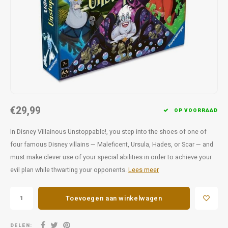
Favorieten van Siebe
Hitster
Call o
€29,99
OP VOORRAAD
In Disney Villainous Unstoppable!, you step into the shoes of one of
four famous Disney villains — Maleficent, Ursula, Hades, or Scar — and
must make clever use of your special abilities in order to achieve your
evil plan while thwarting your opponents.
Lees meer
Toevoegen aan winkelwagen
DELEN: