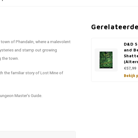
Gerelateerd
d town of Phandalin, where a malevolent
D&D 5
 mysteries and stamp out growing
and B
Shatt
g the town.
(Alter
€57,99
h the familiar story of Lost Mine of
Bekijk 
 Dungeon Master’s Guide.