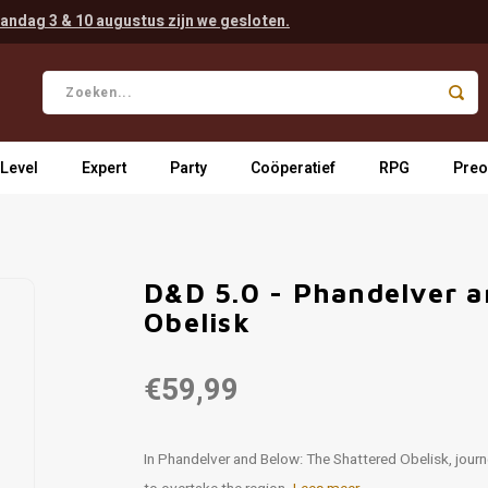
andag 3 & 10 augustus zijn we gesloten.
 Level
Expert
Party
Coöperatief
RPG
Preo
D&D 5.0 - Phandelver a
Obelisk
€59,99
In Phandelver and Below: The Shattered Obelisk, journ