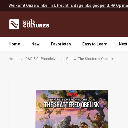
Welkom! Onze winkel in Utrecht is dagelijks geopend. ❤️ Op ma
Home
New
Favorieten
Easy to Learn
Next
Home
D&D 5.0 - Phandelver and Below: The Shattered Obelisk