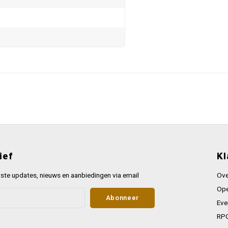
ief
Kl
ste updates, nieuws en aanbiedingen via email
Ove
Ope
Abonneer
Eve
RPG