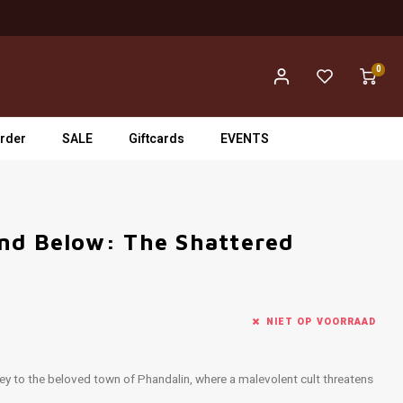
0
rder
SALE
Giftcards
EVENTS
nd Below: The Shattered
NIET OP VOORRAAD
ey to the beloved town of Phandalin, where a malevolent cult threatens