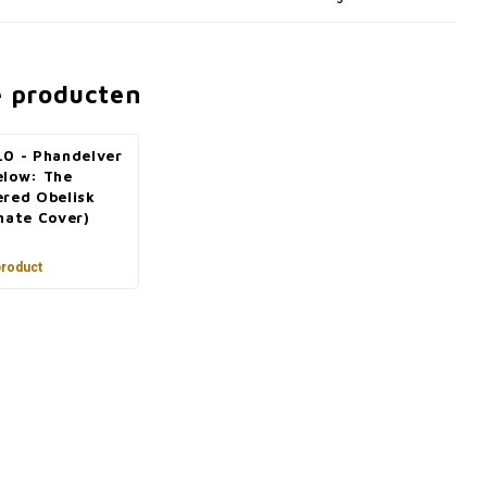
e producten
.0 - Phandelver
elow: The
ered Obelisk
nate Cover)
product