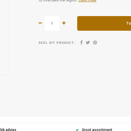
to overtake the region.
Lees meer
To
DEEL DIT PRODUCT:
ijk advies
Groot assortiment