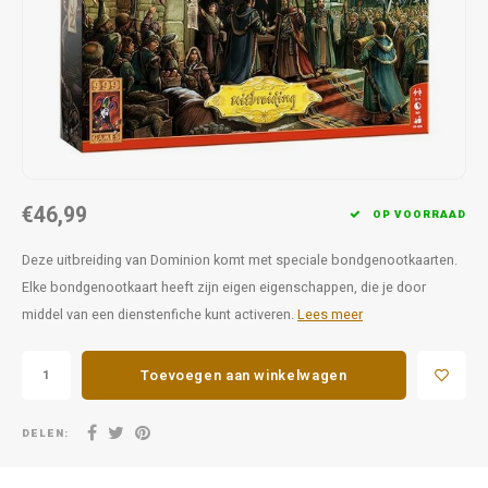
Favorieten van Siebe
Hitster
Call o
€46,99
OP VOORRAAD
Deze uitbreiding van Dominion komt met speciale bondgenootkaarten.
Elke bondgenootkaart heeft zijn eigen eigenschappen, die je door
middel van een dienstenfiche kunt activeren.
Lees meer
Toevoegen aan winkelwagen
DELEN: