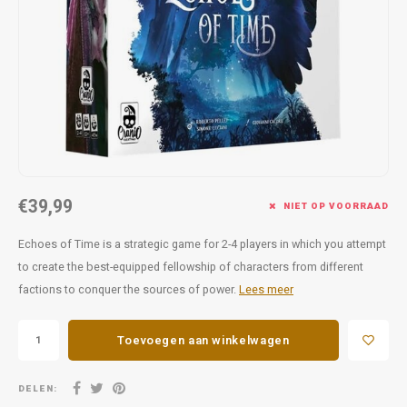
Favorieten van Siebe
Hitster
Call o
€39,99
NIET OP VOORRAAD
Echoes of Time is a strategic game for 2-4 players in which you attempt
to create the best-equipped fellowship of characters from different
factions to conquer the sources of power.
Lees meer
Toevoegen aan winkelwagen
DELEN: