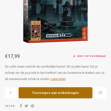
Favorieten van Siebe
Hitster
Call o
€17,99
NIET OP VOORRAAD
De volle maan verlicht de nachtelijke hemel. Dit is jullie kans! Zet je
schrap om de puzzels in het Kerkhof van de Duisternis te kraken om zo
de eeuwenoude schat te vinden.
Lees meer
Toevoegen aan winkelwagen
DELEN: