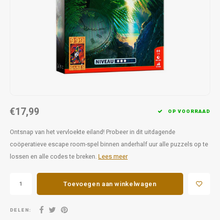
Favorieten van Siebe
Hitster
Call o
€17,99
OP VOORRAAD
Ontsnap van het vervloekte eiland! Probeer in dit uitdagende
coöperatieve escape room-spel binnen anderhalf uur alle puzzels op te
lossen en alle codes te breken.
Lees meer
Toevoegen aan winkelwagen
DELEN: