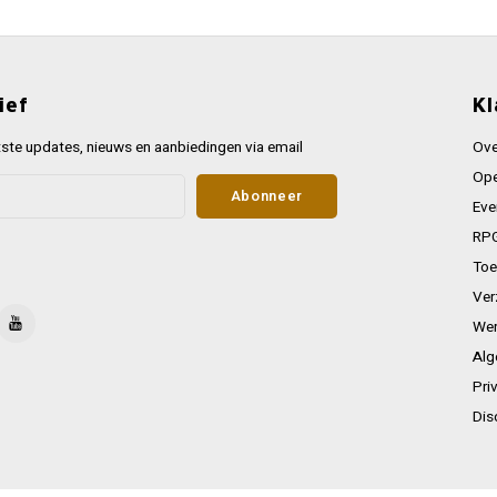
ief
Kl
ste updates, nieuws en aanbiedingen via email
Ove
Ope
Abonneer
Eve
RPG
Toe
Ver
Wer
Alg
Pri
Dis