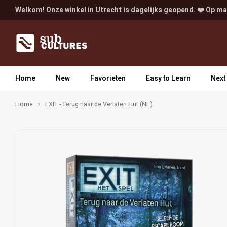
Welkom! Onze winkel in Utrecht is dagelijks geopend. ❤️ Op ma
Home
New
Favorieten
Easy to Learn
Next
Home
EXIT - Terug naar de Verlaten Hut (NL)