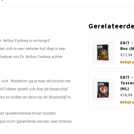
Gerelateerd
r. Arthur Funbeq is ontsnapt!
EXIT 
n zich in een verlaten hut diep in een
Bos (N
€17,99
unt helpen om Dr. Arthur Funbeq achter
Bekijk 
EXIT -
t ooit. Wederom ga je naar de locatie van
Tusse
EXIT-delen speelt ook hier de draaischijf
(NL)
€18,99
es te vinden en deze op de draaischijf in
Bekijk 
het speelmateriaal moet worden
ape room garanderen we een zeer intense