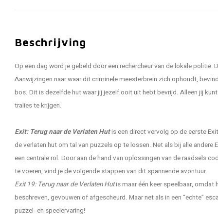
Beschrijving
Op een dag word je gebeld door een rechercheur van de lokale politie: D
Aanwijzingen naar waar dit criminele meesterbrein zich ophoudt, bevinde
bos. Dit is dezelfde hut waar jij jezelf ooit uit hebt bevrijd. Alleen jij k
tralies te krijgen.
Exit: Terug naar de Verlaten Hut
is een direct vervolg op de eerste Exi
de verlaten hut om tal van puzzels op te lossen. Net als bij alle andere 
een centrale rol. Door aan de hand van oplossingen van de raadsels cod
te voeren, vind je de volgende stappen van dit spannende avontuur.
Exit 19: Terug naar de Verlaten Hut
is maar één keer speelbaar, omdat 
beschreven, gevouwen of afgescheurd. Maar net als in een “echte” esc
puzzel- en speelervaring!