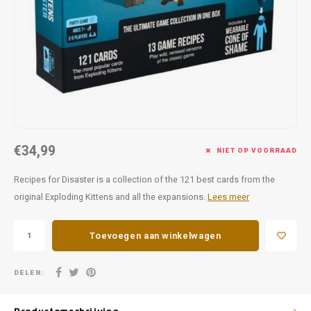
Favorieten van Siebe
Hitster
Call o
€34,99
NIET OP VOORRAAD
Recipes for Disaster is a collection of the 121 best cards from the
original Exploding Kittens and all the expansions.
Lees meer
Toevoegen aan winkelwagen
DELEN: