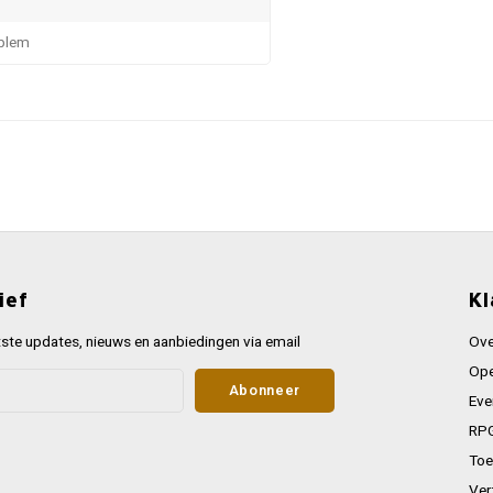
blem
ief
Kl
ste updates, nieuws en aanbiedingen via email
Ove
Ope
Abonneer
Eve
RPG
Toe
Ver