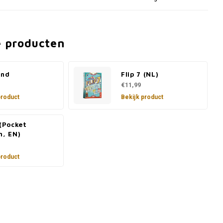
e producten
ind
Flip 7 (NL)
€11,99
product
Bekijk product
 (Pocket
n, EN)
product