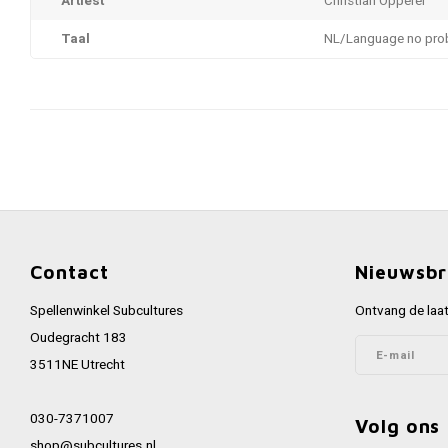
Artiest
Christian Opperer
Taal
NL/Language no pro
Contact
Nieuwsbr
Spellenwinkel Subcultures
Ontvang de laat
Oudegracht 183
3511NE Utrecht
030-7371007
Volg ons
shop@subcultures.nl