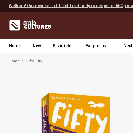
Welkom! Onze winkel in Utrecht is dagelijks geopend. ❤️ Op ma
Home
New
Favorieten
Easy to Learn
Next
Home
Fifty Fifty