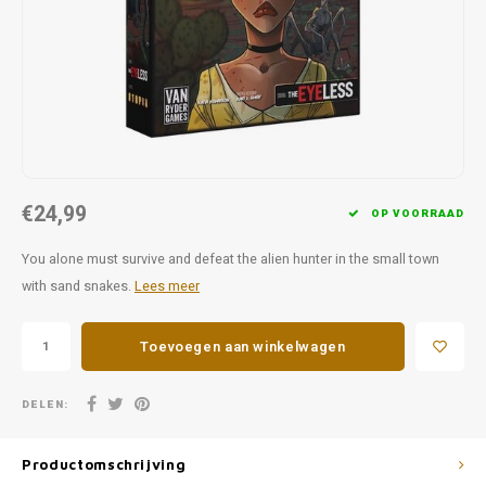
Favorieten van Siebe
Hitster
Call o
€24,99
OP VOORRAAD
You alone must survive and defeat the alien hunter in the small town
with sand snakes.
Lees meer
Toevoegen aan winkelwagen
DELEN:
Productomschrijving