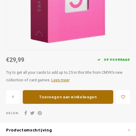
Favorieten van Siebe
Hitster
Call o
€29,99
OP VOORRAAD
Try to get all your cards to add up to 25 in this title from CMYK’s new
collection of card games.
Lees meer
Toevoegen aan winkelwagen
DELEN:
Productomschrijving