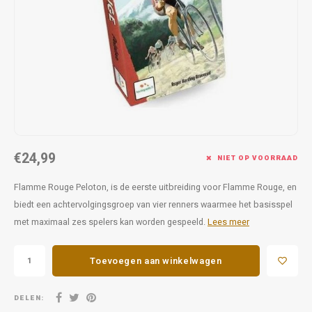
Favorieten van Siebe
Hitster
Call o
€24,99
NIET OP VOORRAAD
Flamme Rouge Peloton, is de eerste uitbreiding voor Flamme Rouge, en
biedt een achtervolgingsgroep van vier renners waarmee het basisspel
met maximaal zes spelers kan worden gespeeld.
Lees meer
Toevoegen aan winkelwagen
DELEN: