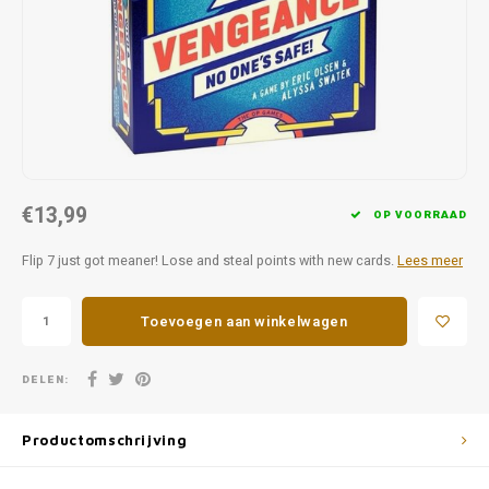
Favorieten van Siebe
Hitster
Call o
€13,99
OP VOORRAAD
Flip 7 just got meaner! Lose and steal points with new cards.
Lees meer
Toevoegen aan winkelwagen
DELEN:
Productomschrijving