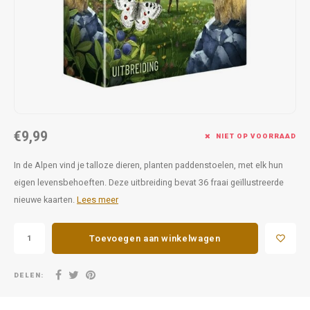
Favorieten van Siebe
Hitster
Call o
€9,99
NIET OP VOORRAAD
In de Alpen vind je talloze dieren, planten paddenstoelen, met elk hun
eigen levensbehoeften. Deze uitbreiding bevat 36 fraai geïllustreerde
nieuwe kaarten.
Lees meer
Toevoegen aan winkelwagen
DELEN: