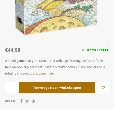
Favorieten van Siebe
Hitster
Call o
€44,99
OP VOORRAAD
A fresh game that gets even better with age. Fromage offers a fresh
take on worker-placement. Players simultaneously place workers on a
rotating cheese board.
Lees meer
Toevoegen aan winkelwagen
DELEN: