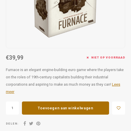
Favorieten van Siebe
Hitster
Call o
€39,99
NIET OP VOORRAAD
Furnace is an elegant engine-building euro game where the players take
on the roles of 19th-century capitalists building their industrial
corporations and aspiring to make as much money as they can!
Lees
meer
Toevoegen aan winkelwagen
DELEN: