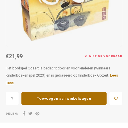
Favorieten van Siebe
Hitster
Call o
€21,99
NIET OP VOORRAAD
Het bordspel Gozert is bedacht door en voor kinderen (Winnaars
Kinderboekenspel 2023) en is gebaseerd op kinderboek Gozert.
Lees
meer
Toevoegen aan winkelwagen
DELEN: