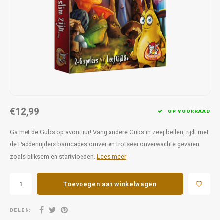
Favorieten van Siebe
Hitster
Call o
€12,99
OP VOORRAAD
Ga met de Gubs op avontuur! Vang andere Gubs in zeepbellen, rijdt met
de Paddenrijders barricades omver en trotseer onverwachte gevaren
zoals bliksem en startvloeden.
Lees meer
Toevoegen aan winkelwagen
DELEN: