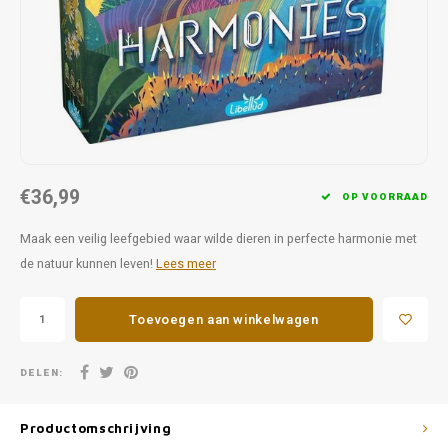
Favorieten van Siebe
Hitster
Call o
€36,99
OP VOORRAAD
Maak een veilig leefgebied waar wilde dieren in perfecte harmonie met
de natuur kunnen leven!
Lees meer
Toevoegen aan winkelwagen
DELEN:
Productomschrijving