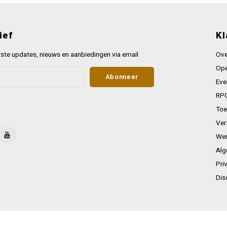
ief
Kl
ste updates, nieuws en aanbiedingen via email
Ove
Ope
Abonneer
Eve
RPG
Toe
Ver
Wer
Alg
Pri
Dis
key