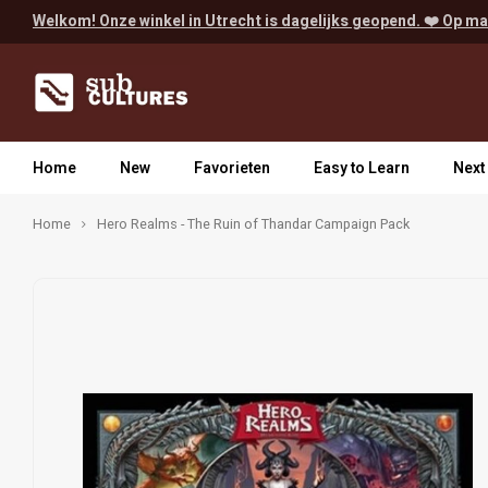
Welkom! Onze winkel in Utrecht is dagelijks geopend. ❤️ Op ma
Home
New
Favorieten
Easy to Learn
Next
Home
Hero Realms - The Ruin of Thandar Campaign Pack