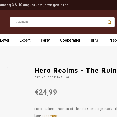
andag 3 & 10 augustus zijn we gesloten.
 Level
Expert
Party
Coöperatief
RPG
Preo
Hero Realms - The Rui
ARTIKELCODE
P-51191
€24,99
Hero Realms- The Ruin of Thandar Campaign Pack - Th
last!
Lees meer