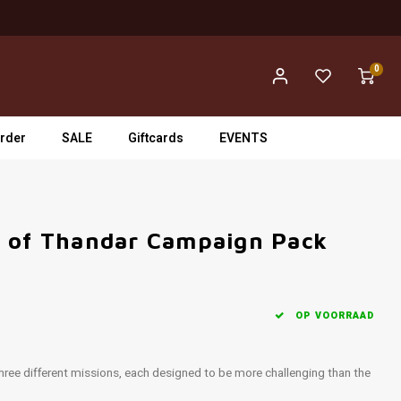
0
rder
SALE
Giftcards
EVENTS
n of Thandar Campaign Pack
OP VOORRAAD
ree different missions, each designed to be more challenging than the