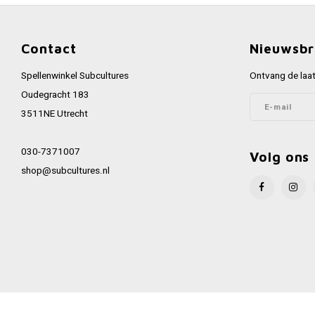
Contact
Nieuwsbr
Spellenwinkel Subcultures
Ontvang de laat
Oudegracht 183
3511NE Utrecht
030-7371007
Volg ons
shop@subcultures.nl
© Copyright 2026 Subcultures - Powered by
Lightspeed
- Theme by
Shopmon