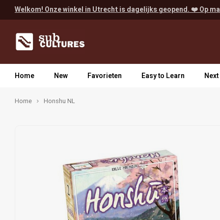
Welkom! Onze winkel in Utrecht is dagelijks geopend. ❤️ Op ma
Home
New
Favorieten
Easy to Learn
Next
Home
Honshu NL