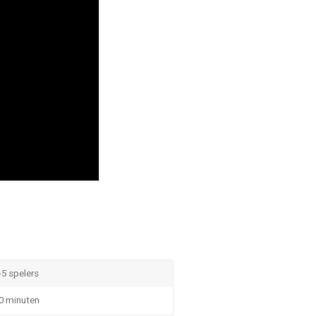
-5 spelers
0 minuten