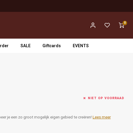
0
rder
SALE
Giftcards
EVENTS
NIET OP VOORRAAD
eer je een zo groot mogelijk eigen gebied te creëren!
Lees meer