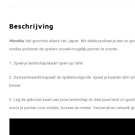
Beschrijving
Honshu
, het grootste eiland van Japan. Als edele probeer je een zo gr
rondes proberen de spelers zoveel mogelijk punten te scoren.
1. Speel je landschapskaart open op tafel.
2. De kaartwaarde bepaalt de spelersvolgorde. Speel je kaarten slim ui
kiezen.
3. Leg de gekozen kaart aan jouw landschap en deel jouw land zo goed 
scoor je punten voor steden, bossen en meren. Verzamel en verwerk gr