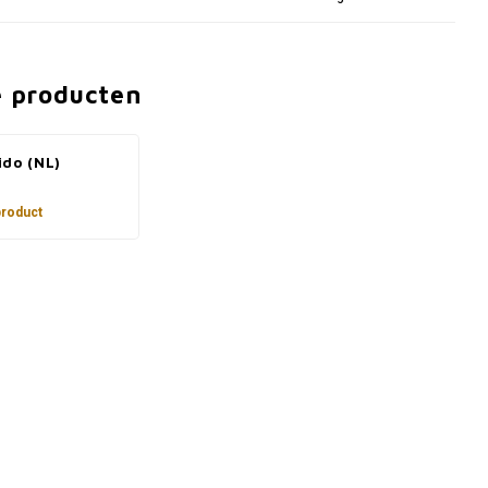
e producten
ido (NL)
product