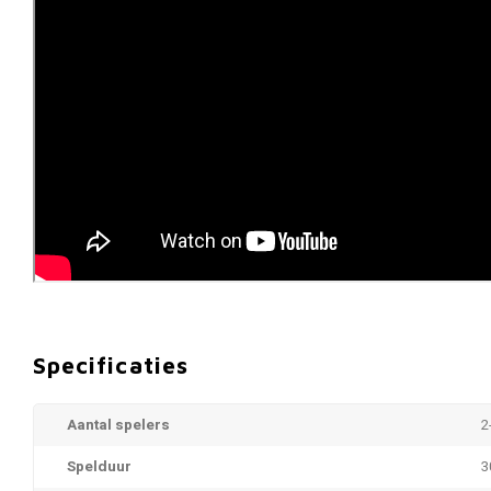
Specificaties
Aantal spelers
2
Spelduur
3