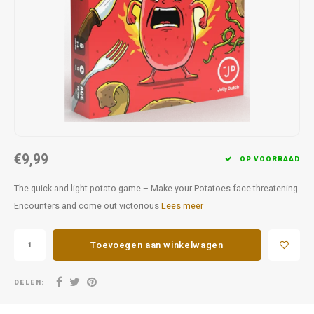
Favorieten van Siebe
Hitster
Call o
€9,99
OP VOORRAAD
The quick and light potato game – Make your Potatoes face threatening
Encounters and come out victorious
Lees meer
Toevoegen aan winkelwagen
DELEN: