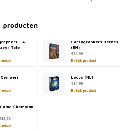
e producten
graphers - A
Cartographers Heroes
layer Tale
(EN)
€34,99
product
Bekijk product
 Campers
Locus (NL)
€14,99
product
Bekijk product
 Game Champion
€42,50
product