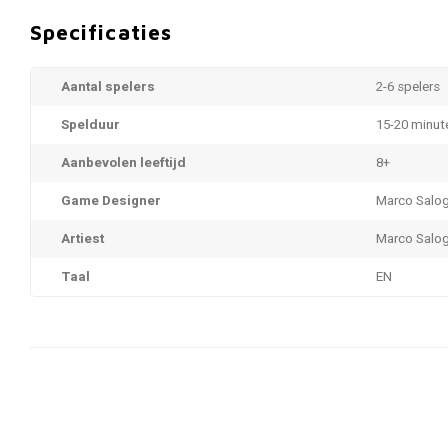
Specificaties
Aantal spelers
2-6 spelers
Spelduur
15-20 minut
Aanbevolen leeftijd
8+
Game Designer
Marco Salog
Artiest
Marco Salog
Taal
EN