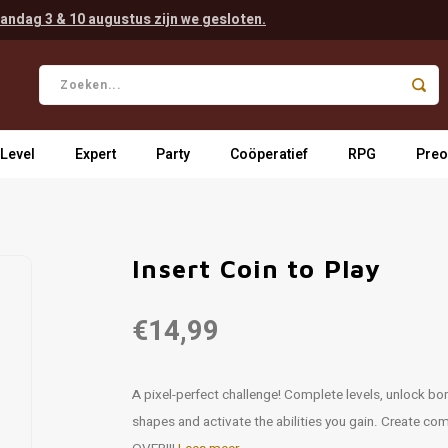
andag 3 & 10 augustus zijn we gesloten.
 Level
Expert
Party
Coöperatief
RPG
Preo
Insert Coin to Play
€14,99
A pixel-perfect challenge! Complete levels, unlock bo
shapes and activate the abilities you gain. Create co