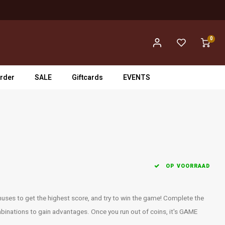
0
rder
SALE
Giftcards
EVENTS
OP VOORRAAD
nuses to get the highest score, and try to win the game! Complete the
mbinations to gain advantages. Once you run out of coins, it's GAME