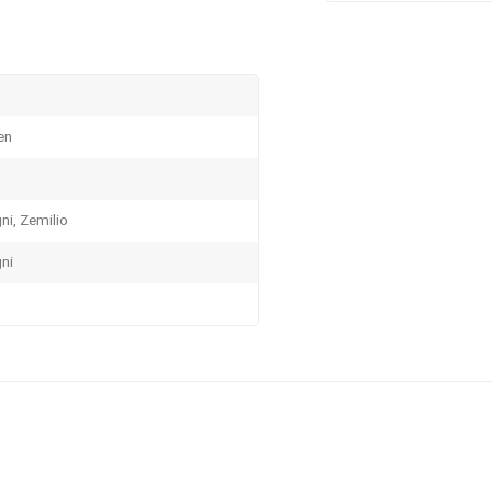
en
ni, Zemilio
ni