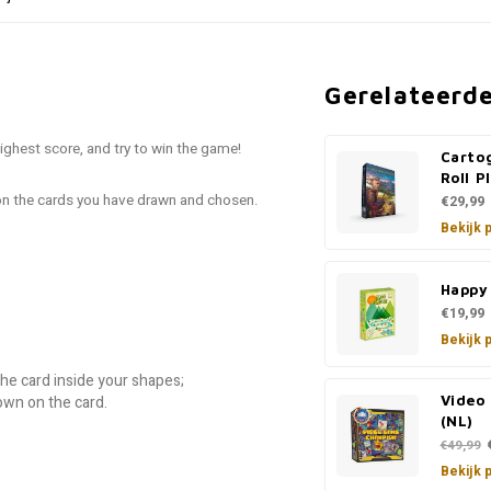
Gerelateerd
ighest score, and try to win the game!
Carto
Roll P
 on the cards you have drawn and chosen.
€29,99
Bekijk 
Happy
€19,99
Bekijk 
he card inside your shapes;
own on the card.
Video
(NL)
€49,99
Bekijk 