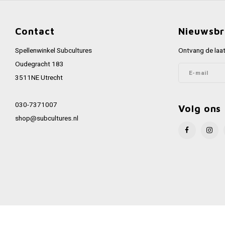
Contact
Nieuwsbr
Spellenwinkel Subcultures
Ontvang de laat
Oudegracht 183
3511NE Utrecht
030-7371007
Volg ons
shop@subcultures.nl
© Copyright 2026 Subcultures - Powered by
Lightspeed
- Theme by
Shopmon