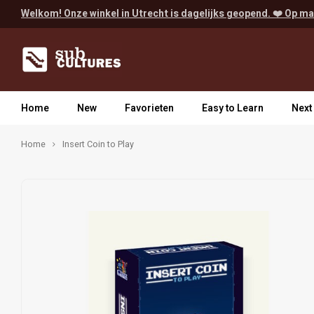
Welkom! Onze winkel in Utrecht is dagelijks geopend. ❤️ Op ma
Home
New
Favorieten
Easy to Learn
Next
Home
Insert Coin to Play