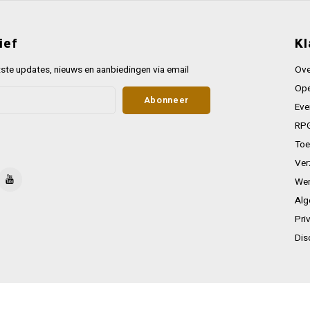
ief
Kl
ste updates, nieuws en aanbiedingen via email
Ove
Ope
Abonneer
Eve
RPG
Toe
Ver
Wer
Alg
Pri
Dis
key