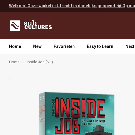
Welkom! Onze winkel in Utrecht is dagelijks geopend. ❤️ Op ma
Home
New
Favorieten
Easy to Learn
Next
Home
Inside Job (NL)