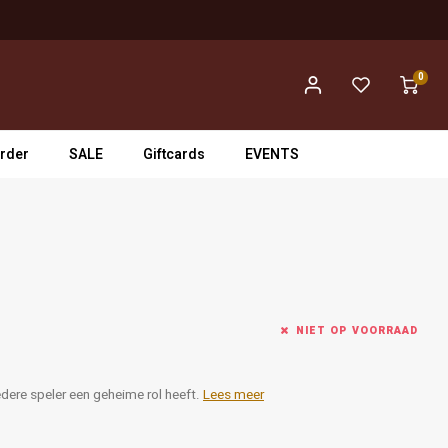
0
rder
SALE
Giftcards
EVENTS
NIET OP VOORRAAD
iedere speler een geheime rol heeft.
Lees meer