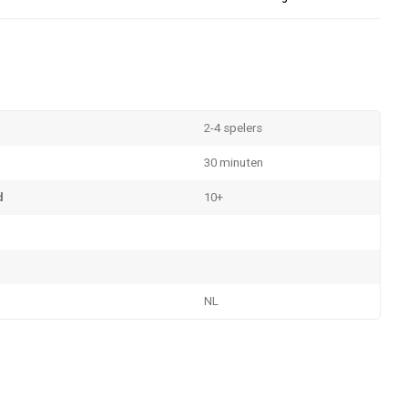
2-4 spelers
30 minuten
d
10+
NL