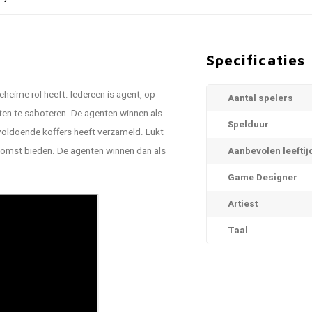
Specificaties
eheime rol heeft. Iedereen is agent, op
Aantal spelers
nten te saboteren. De agenten winnen als
Spelduur
j voldoende koffers heeft verzameld. Lukt
tkomst bieden. De agenten winnen dan als
Aanbevolen leeftij
Game Designer
Artiest
Taal